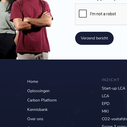
Verzend bericht
INZICHT
Home
Start-up LCA
Oplossingen
LCA
Carbon Platform
EPD
Kennisbank
MKI
Over ons
CO2-voetafdr
Scope 3 consu