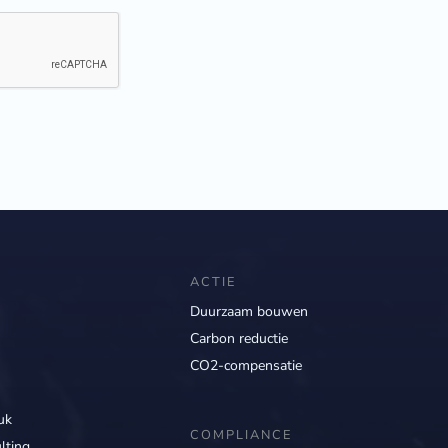
ACTIE
Duurzaam bouwen
Carbon reductie
CO2-compensatie
uk
COMPLIANCE
lting