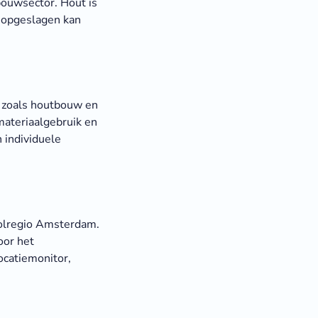
bouwsector. Hout is
t opgeslagen kan
 zoals houtbouw en
ateriaalgebruik en
 individuele
olregio Amsterdam.
oor het
ocatiemonitor,