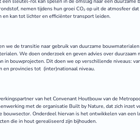
t een sleutel-rol kan spelen in de omslag naar een duurzame 
ondstof, nemen tijdens hun groei CO₂ op uit de atmosfeer da
n kan tot lichter en efficiënter transport leiden.
n we de transitie naar gebruik van duurzame bouwmaterialen
erialen. We doen onderzoek en geven advies over duurzaam m
n in bouwprojecten. Dit doen we op verschillende niveaus: van
en provincies tot (inter)nationaal niveau.
erkingspartner van het Convenant Houtbouw van de Metropo
enwerking met de organisatie Built by Nature, dat zich inzet v
 bouwsector. Onderdeel hiervan is het ontwikkelen van een l
cten die in hout gerealiseerd zijn bijhouden.