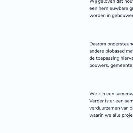
Wij geloven dat hou
een hernieuwbare gr
worden in gebouwen e
Daarom ondersteune
andere biobased mat
de toepassing hierva
bouwers, gemeenten 
We zijn een samenw
Verder is er een sam
verduurzamen van de
waarin we alle proje