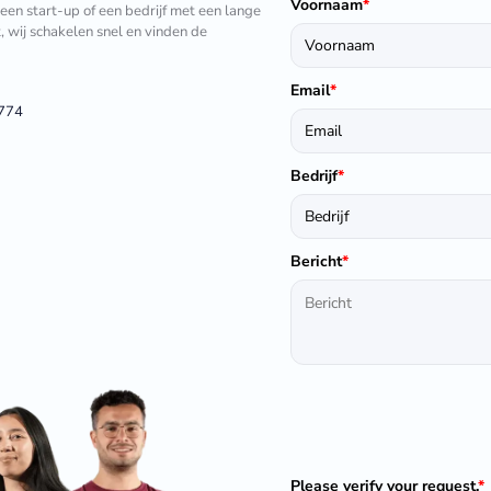
Voornaam
*
 een start-up of een bedrijf met een lange
t, wij schakelen snel en vinden de
Email
*
1774
Bedrijf
*
Bericht
*
Please verify your request.
*