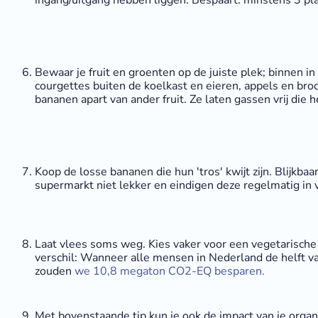
Bewaar je fruit en groenten op de juiste plek; binnen i
courgettes buiten de koelkast en eieren, appels en bro
bananen apart van ander fruit. Ze laten gassen vrij die he
Koop de losse bananen die hun 'tros' kwijt zijn. Blijkb
supermarkt niet lekker en eindigen deze regelmatig in 
Laat vlees soms weg. Kies vaker voor een vegetarische 
verschil: Wanneer alle mensen in Nederland de helft va
zouden
we 10,8 megaton CO2-EQ besparen.
Met bovenstaande tip kun je ook de impact van je organ