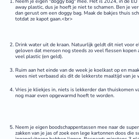
Neem je eigen "doggy bag" mee. Het is 2024, in de EU 
away plastic, dus je hoeft je niet te schamen. Ben je v
dan gerust om een doggy bag. Maak de bakjes thuis sch
totdat ze kapot gaan.<br>
Drink water uit de kraan. Natuurlijk geldt dit niet voor
geloven dat mensen nog steeds zo veel flessen kopen a
veel plastic (en geld).
Ruim aan het einde van de week je koelkast op en maak 
wees niet verbaasd als dit de lekkerste maaltijd van je
Vries je kliekjes in, niets is lekkerder dan thuiskomen
nog maar even opgewarmd hoeft te worden.
Neem je eigen boodschappentassen mee naar de superm
zakken van je jas of zoek een lege kartonnen doos die 
ingang/uitgang hebben liggen. Bespaart: minstens 3 pla