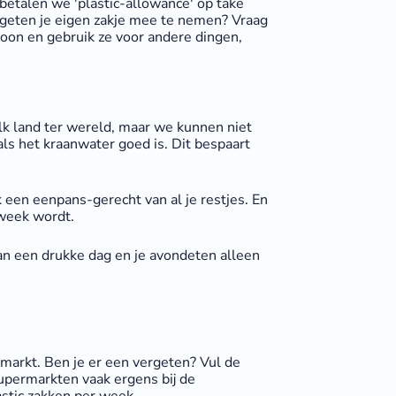
betalen we 'plastic-allowance' op take
ergeten je eigen zakje mee te nemen? Vraag
oon en gebruik ze voor andere dingen,
 elk land ter wereld, maar we kunnen niet
ls het kraanwater goed is. Dit bespaart
een eenpans-gerecht van al je restjes. En
 week wordt.
 van een drukke dag en je avondeten alleen
arkt. Ben je er een vergeten? Vul de
supermarkten vaak ergens bij de
stic zakken per week.