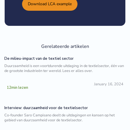
Download LCA example
Gerelateerde artikelen
De milieu-impact van de textiel sector
Duurzaamheid is een voortdurende uitdaging in de textielsector, één van
de grootste industrieën ter wereld. Lees er alles over.
January 16, 2024
12
min lezen
Interview: duurzaamheid voor de textielsector
Co-founder Saro Campisano deelt de uitdagingen en kansen op het
gebied van duurzaamheid voor de textielsector.