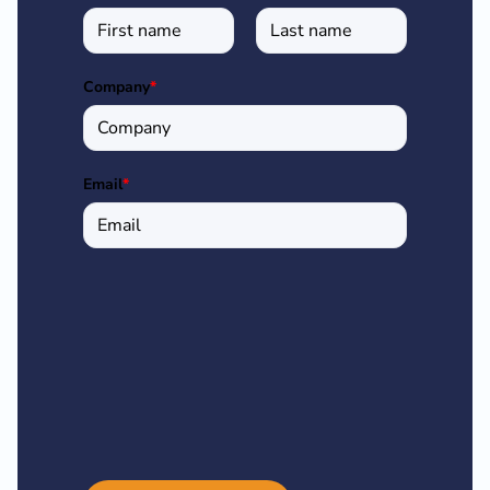
Company
*
Email
*