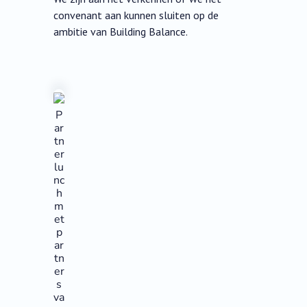
convenant aan kunnen sluiten op de
ambitie van Building Balance.
P
ar
tn
er
lu
nc
h
m
et
p
ar
tn
er
s
va