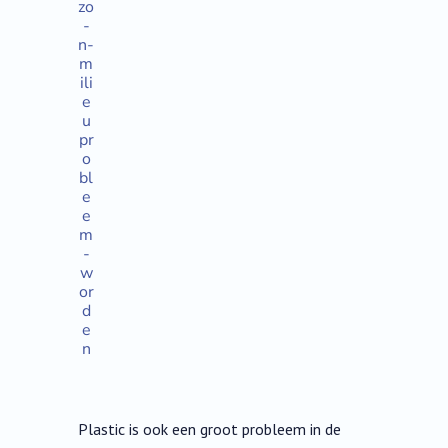
zo
-
n-
m
ili
e
u
pr
o
bl
e
e
m
-
w
or
d
e
n
Plastic is ook een groot probleem in de