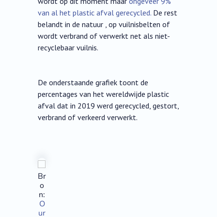
wordt op dit moment maar
ongeveer 9%
van al het plastic afval gerecycled.
De rest
belandt in de natuur , op vuilnisbelten of
wordt verbrand of verwerkt net als niet-
recyclebaar vuilnis.
De onderstaande grafiek toont de
percentages van het wereldwijde plastic
afval dat in 2019 werd gerecycled, gestort,
verbrand of verkeerd verwerkt.
Br
o
n:
O
ur