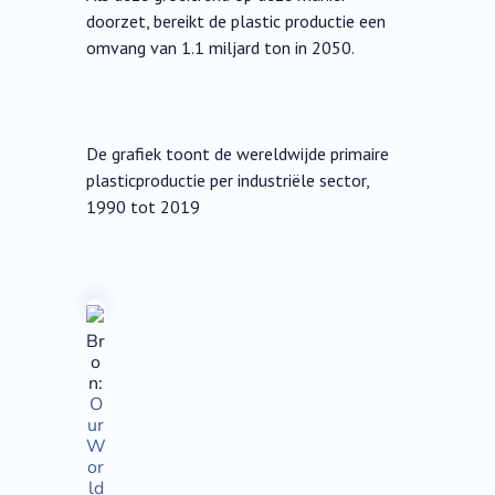
doorzet, bereikt de plastic productie een
omvang van 1.1 miljard ton in 2050.
De grafiek toont de wereldwijde primaire
plasticproductie per industriële sector,
1990 tot 2019
Br
o
n:
O
ur
W
or
ld