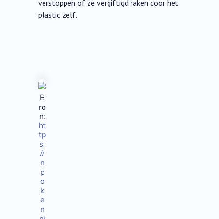
verstoppen of ze vergiftigd raken door het
plastic zelf.
B
ro
n
:
ht
tp
s:
//
n
p
o
k
e
n
ni