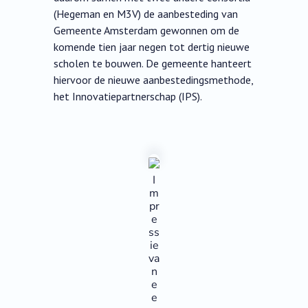
(Hegeman en M3V) de aanbesteding van
Gemeente Amsterdam gewonnen om de
komende tien jaar negen tot dertig nieuwe
scholen te bouwen. De gemeente hanteert
hiervoor de nieuwe aanbestedingsmethode,
het Innovatiepartnerschap (IPS).
I
m
pr
e
ss
ie
va
n
e
e