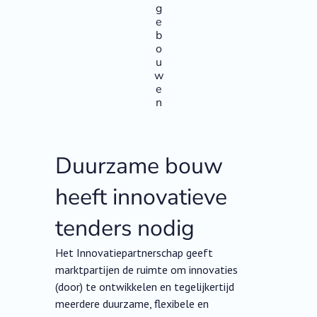
g
e
b
o
u
w
e
n
Duurzame bouw
heeft innovatieve
tenders nodig
Het Innovatiepartnerschap geeft
marktpartijen de ruimte om innovaties
(door) te ontwikkelen en tegelijkertijd
meerdere duurzame, flexibele en