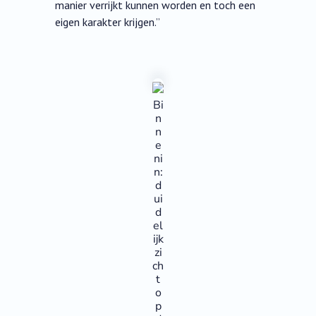
manier verrijkt kunnen worden en toch een
eigen karakter krijgen.”
Bi
n
n
e
ni
n:
d
ui
d
el
ijk
zi
ch
t
o
p