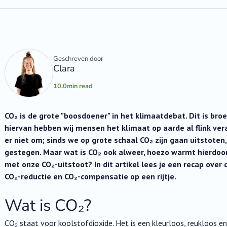
Geschreven door
Clara
10.0
min read
CO₂ is de grote "boosdoener" in het klimaatdebat. Dit is br
hiervan hebben wij mensen het klimaat op aarde al flink ver
er niet om; sinds we op grote schaal CO₂ zijn gaan uitstote
gestegen. Maar wat is CO₂ ook alweer, hoezo warmt hierdo
met onze CO₂-uitstoot? In dit artikel lees je een recap over 
CO₂-reductie en CO₂-compensatie op een rijtje.
Wat is CO₂?
CO₂ staat voor koolstofdioxide. Het is een kleurloos, reukloos en