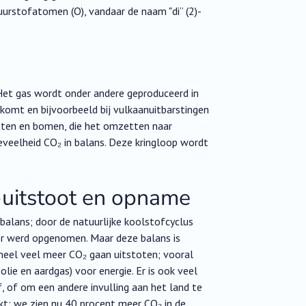
urstofatomen (O), vandaar de naam "di” (2)-
 Het gas wordt onder andere geproduceerd in
komt en bijvoorbeeld bij vulkaanuitbarstingen
ten en bomen, die het omzetten naar
eveelheid CO₂ in balans. Deze kringloop wordt
-uitstoot en opname
balans; door de natuurlijke koolstofcyclus
er werd opgenomen. Maar deze balans is
 heel veel meer CO₂ gaan uitstoten; vooral
lie en aardgas) voor energie. Er is ook veel
, of om een andere invulling aan het land te
kt: we zien nu 40 procent meer CO₂ in de