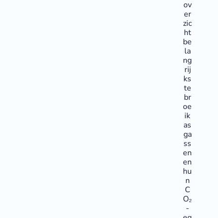
ov
er
zic
ht
be
la
ng
rij
ks
te
br
oe
ik
as
ga
ss
en
en
hu
n
C
O₂
-
eq