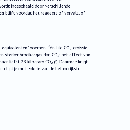
wordt ingeschaald door verschillende
 blijft voordat het reageert of vervalt, of
₂-equivalenten” noemen. Één kilo CO₂-emissie
en sterker broeikasgas dan CO₂; het effect van
ar liefst 28 kilogram CO₂ (!). Daarmee krijgt
en lijstje met enkele van de belangrijkste