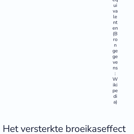
ui
va
le
nt
en
(B
ro
n
ge
ge
ve
ns
:
W
iki
pe
di
a)
Het versterkte broeikaseffect