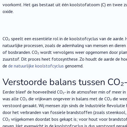
voorkomt. Het gas bestaat uit één koolstofatoom (C) en twee zu
oxide.
CO₂ speelt een essentiële rol in de koolstofcyclus van de aarde.
natuurlijke processen, zoals de ademhaling van mensen en dieren 
of bosbranden. CO₂ wordt vervolgens weer opgenomen door plan
zuurstof. Dit proces heet fotosynthese. Zo houdt de aarde de ho
de
de natuurlijke koolstofcyclus
genoemd.
Verstoorde balans tussen CO₂
Eerder bleef de hoeveelheid CO₂- in de atmosfeer min of meer in 
was alle CO₂ die vrijkwam ongeveer in balans met de CO₂ die we
verstoord geraakt. Wij mensen zijn sinds de Industriële Revolutie
door het verbranden van fossiele brandstoffen (zoals steenkool, o
CO₂ vrijgekomen doordat bos gekapt is; voor hout voor brandstof
geven. Het evenwicht in de koolstofcyclus is dus verstoord geraa