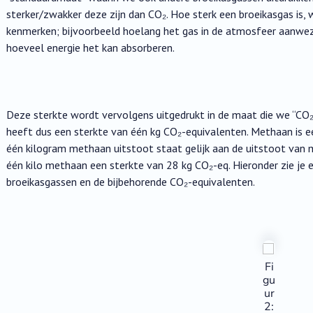
sterker/zwakker deze zijn dan CO₂. Hoe sterk een broeikasgas is, 
kenmerken; bijvoorbeeld hoelang het gas in de atmosfeer aanwezig
hoeveel energie het kan absorberen.
Deze sterkte wordt vervolgens uitgedrukt in de maat die we “CO
heeft dus een sterkte van één kg CO₂-equivalenten. Methaan is e
één kilogram methaan uitstoot staat gelijk aan de uitstoot van ma
één kilo methaan een sterkte van 28 kg CO₂-eq. Hieronder zie je e
broeikasgassen en de bijbehorende CO₂-equivalenten.
Fi
gu
ur
2: