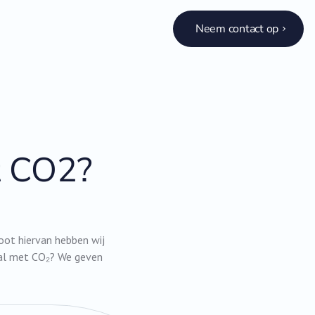
Neem contact op
t CO2?
oot hiervan hebben wij
aal met CO₂? We geven