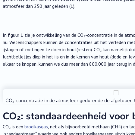
atmosfeer dan 250 jaar geleden (1).
In figuur 1 zie je ontwikkeling van de CO₂-concentratie in de atm
nu. Wetenschappers kunnen de concentraties uit het verleden met
ijslagen of metingen te doen in hout(resten). CO₂ kan namelijk du
luchtbelletjes diep in het ijs en in de kernen van hout (dode en 
elkaar te knopen, kunnen we dus meer dan 800.000 jaar terug in de t
CO₂-concentratie in de atmosfeer gedurende de afgelopen 8
CO₂: standaardeenheid voor 
CO₂ is een
broeikasgas
, net als bijvoorbeeld methaan (CH4) en la
“standaardmaat” waarin we ook andere broeikasgassen uitdrukken,