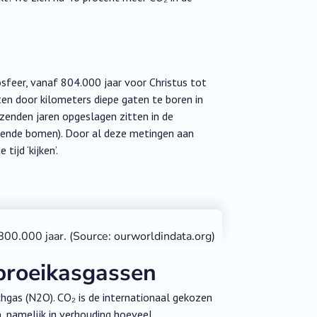
osfeer, vanaf 804.000 jaar voor Christus tot
en door kilometers diepe gaten te boren in
izenden jaren opgeslagen zitten in de
levende bomen). Door al deze metingen aan
ijd ‘kijken’.
00.000 jaar. (Source: ourworldindata.org)
broeikasgassen
chgas (N2O). CO₂ is de internationaal gekozen
 namelijk in verhouding hoeveel