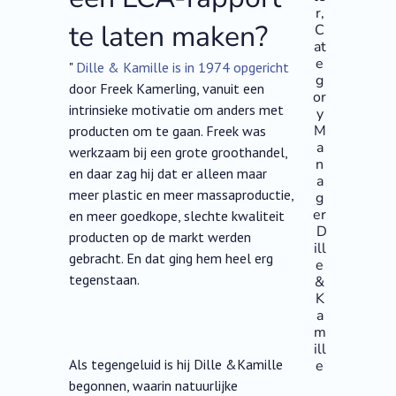
r,
te laten maken?
C
at
e
"
Dille & Kamille is in 1974 opgericht
g
door Freek Kamerling, vanuit een
or
intrinsieke motivatie om anders met
y
M
producten om te gaan. Freek was
a
werkzaam bij een grote groothandel,
n
en daar zag hij dat er alleen maar
a
meer plastic en meer massaproductie,
g
er
en meer goedkope, slechte kwaliteit
D
producten op de markt werden
ill
gebracht. En dat ging hem heel erg
e
tegenstaan.
&
K
a
m
ill
Als tegengeluid is hij Dille &Kamille
e
begonnen, waarin natuurlijke