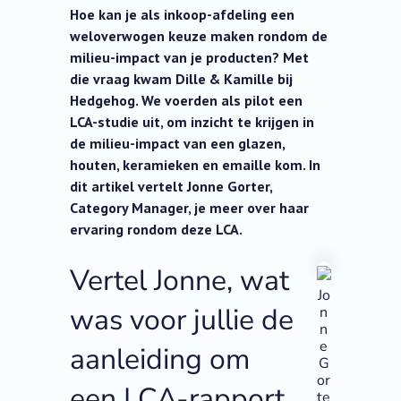
Hoe kan je als inkoop-afdeling een
weloverwogen keuze maken rondom de
milieu-impact van je producten? Met
die vraag kwam Dille & Kamille bij
Hedgehog. We voerden als pilot een
LCA-studie uit, om inzicht te krijgen in
de milieu-impact van een glazen,
houten, keramieken en emaille kom. In
dit artikel vertelt Jonne Gorter,
Category Manager, je meer over haar
ervaring rondom deze LCA.
Vertel Jonne, wat
Jo
was voor jullie de
n
n
e
aanleiding om
G
or
een LCA-rapport
te