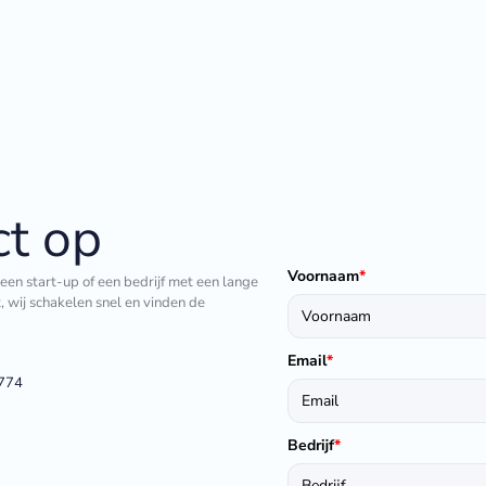
t op
Voornaam
*
 een start-up of een bedrijf met een lange
t, wij schakelen snel en vinden de
Email
*
1774
Bedrijf
*