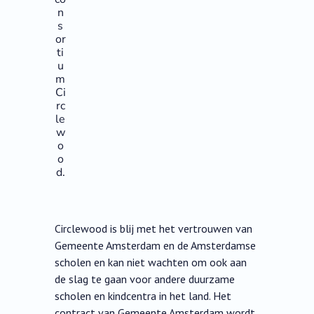
n
s
or
ti
u
m
Ci
rc
le
w
o
o
d.
Circlewood is blij met het vertrouwen van
Gemeente Amsterdam en de Amsterdamse
scholen en kan niet wachten om ook aan
de slag te gaan voor andere duurzame
scholen en kindcentra in het land. Het
contract van Gemeente Amsterdam wordt