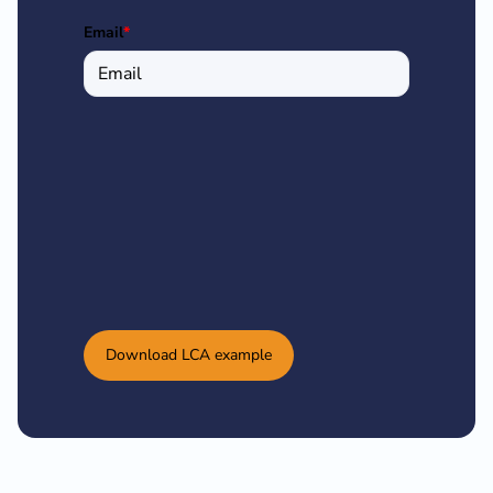
Email
*
Download LCA example