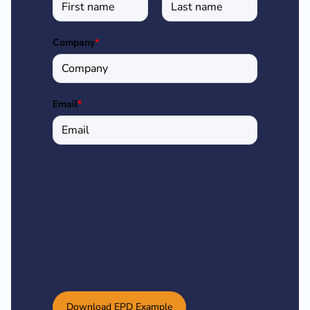
Company
*
Email
*
Download EPD Example