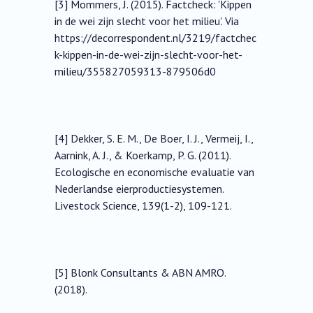
[3] Mommers, J. (2015). Factcheck: 'Kippen
in de wei zijn slecht voor het milieu'. Via
https://decorrespondent.nl/3219/factchec
k-kippen-in-de-wei-zijn-slecht-voor-het-
milieu/355827059313-879506d0
[4] Dekker, S. E. M., De Boer, I. J., Vermeij, I.,
Aarnink, A. J., & Koerkamp, P. G. (2011).
Ecologische en economische evaluatie van
Nederlandse eierproductiesystemen.
Livestock Science, 139(1-2), 109-121.
[5] Blonk Consultants & ABN AMRO.
(2018).