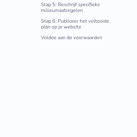
Stap 5: Beschrijf specifieke
milieumaatregelen
Stap 6: Publiceer het voltooide
plan op je website
Voldoe aan de voorwaarden
Het Central Digital Platform (CDP)