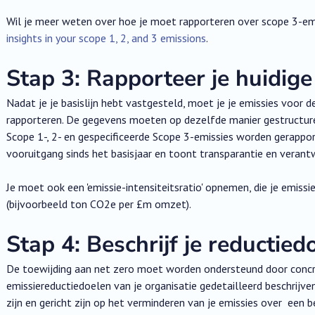
Wil je meer weten over hoe je moet rapporteren over scope 3-emi
insights in your scope 1, 2, and 3 emissions
.
Stap 3: Rapporteer je huidige
Nadat je je basislijn hebt vastgesteld, moet je je emissies voor
rapporteren. De gegevens moeten op dezelfde manier gestructureer
Scope 1-, 2- en gespecificeerde Scope 3-emissies worden gerapport
vooruitgang sinds het basisjaar en toont transparantie en verantw
Je moet ook een 'emissie-intensiteitsratio' opnemen, die je emissi
(bijvoorbeeld ton CO2e per £m omzet).
Stap 4: Beschrijf je reductied
De toewijding aan net zero moet worden ondersteund door concr
emissiereductiedoelen van je organisatie gedetailleerd beschrijv
zijn en gericht zijn op het verminderen van je emissies over een b