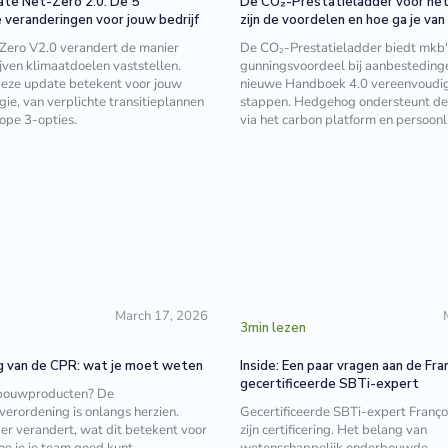
te Net-Zero 2.0: De 5
De CO₂-Prestatieladder voor he
e veranderingen voor jouw bedrijf
zijn de voordelen en hoe ga je van
Zero V2.0 verandert de manier
De CO₂-Prestatieladder biedt mkb'
ven klimaatdoelen vaststellen.
gunningsvoordeel bij aanbesteding
eze update betekent voor jouw
nieuwe Handboek 4.0 vereenvoudigt
gie, van verplichte transitieplannen
stappen. Hedgehog ondersteunt de c
ope 3-opties.
via het carbon platform en persoonli
March 17, 2026
3
min lezen
g van de CPR: wat je moet weten
Inside: Een paar vragen aan de Fra
gecertificeerde SBTi-expert
 bouwproducten? De
erordening is onlangs herzien.
Gecertificeerde SBTi-expert Franço
 er verandert, wat dit betekent voor
zijn certificering. Het belang van
hoe je je team goed kunt
wetenschappelijk onderbouwde