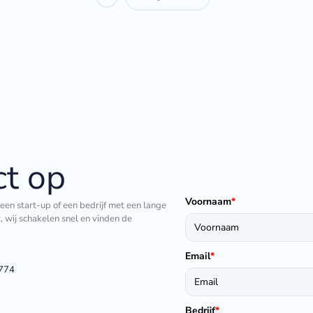
t op
Voornaam
*
 een start-up of een bedrijf met een lange
t, wij schakelen snel en vinden de
Email
*
1774
Bedrijf
*