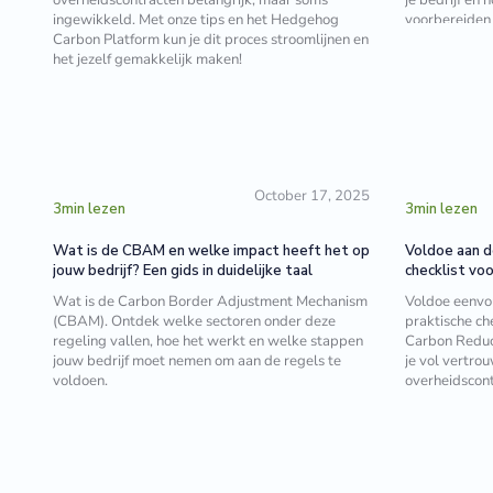
ingewikkeld. Met onze tips en het Hedgehog
voorbereiden
Carbon Platform kun je dit proces stroomlijnen en
het jezelf gemakkelijk maken!
October 17, 2025
3
min lezen
3
min lezen
Wat is de CBAM en welke impact heeft het op
Voldoe aan d
jouw bedrijf? Een gids in duidelijke taal
checklist voo
Wat is de Carbon Border Adjustment Mechanism
Voldoe eenvo
(CBAM). Ontdek welke sectoren onder deze
praktische che
regeling vallen, hoe het werkt en welke stappen
Carbon Reduct
jouw bedrijf moet nemen om aan de regels te
je vol vertro
voldoen.
overheidscont