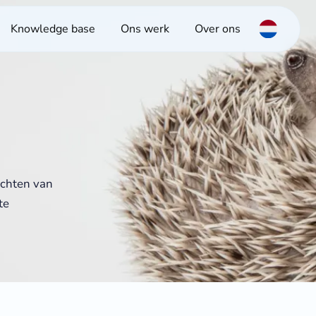
Knowledge base
Ons werk
Over ons
zichten van
te