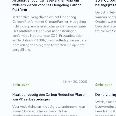
Alternatief voor ClimatePartner: waarom
SBTi Corpora
mkb-ers kiezen voor het Hedgehog Carbon
belangrijkst
Platform
De SBTi Net-
In dit artikel vergelijken we het Hedgehog
waarop bedrij
Carbon Platform met ClimatePartner. Hedgehog
Ontdek wat d
richt zich op emissiereductie zonder compensatie.
bedrijfsstrate
Het platform is klaar voor aanbestedingen
tot nieuwe Sc
conform de Nederlandse CO2-Prestatieladder
en de Britse PPN 006, biedt volledig traceerbare
berekeningen en is gratis te starten. Bekijk deze
vergelijking.
March 30, 2026
4
min lezen
9
min lezen
Maak eenvoudig een Carbon Reduction Plan en
De herzienin
win VK aanbestedingen
Werk je met
Voor veel kleine en middelgrote ondernemingen
bouwproductv
is een CO2-reductieplan voor Britse
Lees hier wat
overheidscontracten belangrijk, maar soms
je bedrijf en 