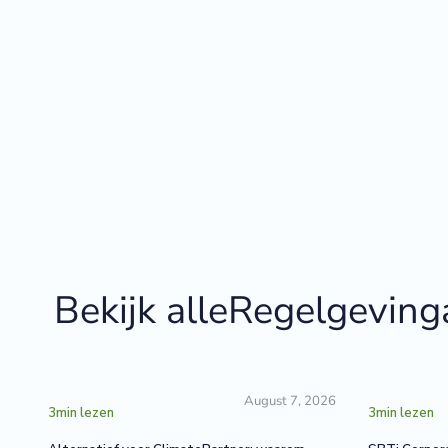
Bekijk alle
Regelgeving
August 7, 2026
3
min lezen
3
min lezen