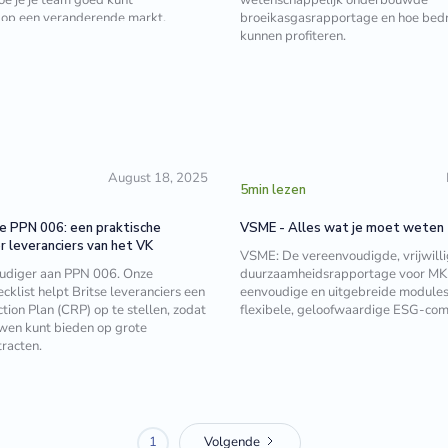
 op een veranderende markt.
broeikasgasrapportage en hoe bedr
kunnen profiteren.
August 18, 2025
5
min lezen
e PPN 006: een praktische
VSME - Alles wat je moet weten
r leveranciers van het VK
VSME: De vereenvoudigde, vrijwill
udiger aan PPN 006. Onze
duurzaamheidsrapportage voor MK
cklist helpt Britse leveranciers een
eenvoudige en uitgebreide modules
ion Plan (CRP) op te stellen, zodat
flexibele, geloofwaardige ESG-com
uwen kunt bieden op grote
racten.
1
Volgende