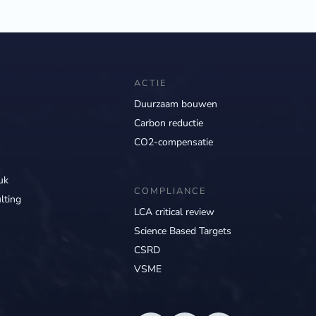
ACTIE
Duurzaam bouwen
Carbon reductie
CO2-compensatie
uk
COMPLIANCE
lting
LCA critical review
Science Based Targets
CSRD
VSME