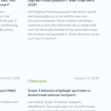
t mkb: Wat
Digitaal Productpaspoort: waar staan we in
 start?
2026?
ers
Het Digitale Productpaspoort van de EU speelt
en. Het
een belangrijke rol in de ambitie naar een
 dit naar 3
circulaire economie. Deze scanbare database
ertificering
verbindt je met alle informatie die je nodig hebt
jk advies.
over de herbruikbaarheid en de materialen waar
het product van gemaakt is. Waar staan we nu en
wat moet je weten?
March 6, 2026
January 12, 2026
5.5
min lezen
nçois Mahé,
Scope 3 emissies uitgelegd: upstream vs.
downstream emissie-hotspots
is Mahé over
Leer hoe je Scope 3 emissie-hotspots
identificeert. Deze gids legt het verschil tussen
upstream en downstream emissies uit voor het