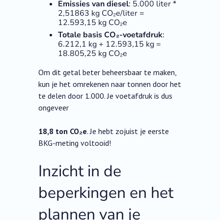
Emissies van diesel
: 5.000 liter *
2,51863 kg CO₂e/liter =
12.593,15 kg CO₂e
Totale basis CO₂-voetafdruk
:
6.212,1 kg + 12.593,15 kg =
18.805,25 kg CO₂e
Om dit getal beter beheersbaar te maken,
kun je het omrekenen naar tonnen door het
te delen door 1.000. Je voetafdruk is dus
ongeveer
18,8 ton CO₂e
. Je hebt zojuist je eerste
BKG-meting voltooid!
Inzicht in de
beperkingen en het
plannen van je