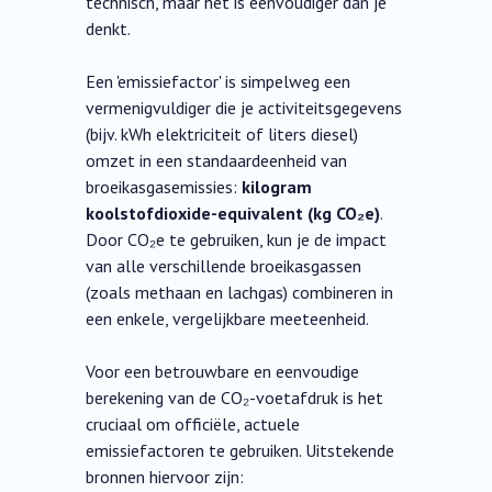
technisch, maar het is eenvoudiger dan je
denkt.
Een 'emissiefactor' is simpelweg een
vermenigvuldiger die je activiteitsgegevens
(bijv. kWh elektriciteit of liters diesel)
omzet in een standaardeenheid van
broeikasgasemissies:
kilogram
koolstofdioxide-equivalent (kg CO₂e)
.
Door CO₂e te gebruiken, kun je de impact
van alle verschillende broeikasgassen
(zoals methaan en lachgas) combineren in
een enkele, vergelijkbare meeteenheid.
Voor een betrouwbare en eenvoudige
berekening van de CO₂-voetafdruk is het
cruciaal om officiële, actuele
emissiefactoren te gebruiken. Uitstekende
bronnen hiervoor zijn: