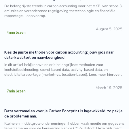
De belangrijkste trends in carbon accounting voor het MKB, van scope 3-
emissies en veranderende regelgeving tot technologie en financiële
rapportage. Loop voorop.
August 5, 2025
4
min lezen
Kies de juiste methode voor carbon accounting: jouw gids naar
data-kwaliteit en nauwkeurigheid
In dit artikel bekijken we de drie belangrijkste methoden voor
koolstofboekhouding: spend-based data, activity-based data, en
electriciteitsreportage (market- vs. location-based). Lees meer hierover.
March 19, 2025
7
min lezen
Data verzamelen voor je Carbon Footprint is ingewikkeld, zo pak je
de problemen aan.
Kleine en middelgrote ondernemingen hebben vaak moeite om gegevens
te verzamelen voor de berekening van de CO2-uitstoot. Deze gids biedt