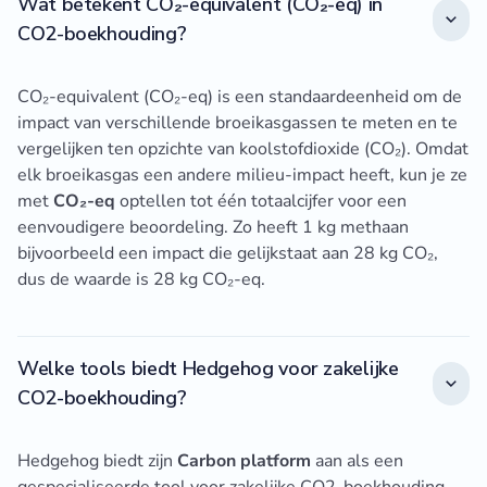
Wat betekent CO₂-equivalent (CO₂-eq) in
CO2-boekhouding?
CO₂-equivalent (CO₂-eq) is een standaardeenheid om de
impact van verschillende broeikasgassen te meten en te
vergelijken ten opzichte van koolstofdioxide (CO₂). Omdat
elk broeikasgas een andere milieu-impact heeft, kun je ze
met
CO₂-eq
optellen tot één totaalcijfer voor een
eenvoudigere beoordeling. Zo heeft 1 kg methaan
bijvoorbeeld een impact die gelijkstaat aan 28 kg CO₂,
dus de waarde is 28 kg CO₂-eq.
Welke tools biedt Hedgehog voor zakelijke
CO2-boekhouding?
Hedgehog biedt zijn
Carbon platform
aan als een