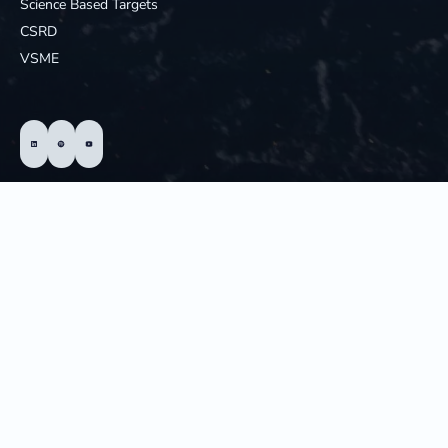
Science Based Targets
CSRD
VSME
© 2025 - Hedgehog; All Rights Reserved
Privacy statement of Hedgehog
Cookie statement