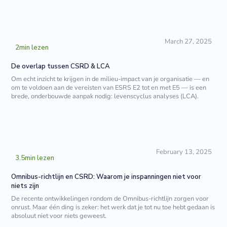
March 27, 2025
2
min lezen
De overlap tussen CSRD & LCA
Om echt inzicht te krijgen in de milieu-impact van je organisatie — en
om te voldoen aan de vereisten van ESRS E2 tot en met E5 — is een
brede, onderbouwde aanpak nodig: levenscyclus analyses (LCA).
February 13, 2025
3.5
min lezen
Omnibus-richtlijn en CSRD: Waarom je inspanningen niet voor
niets zijn
De recente ontwikkelingen rondom de Omnibus-richtlijn zorgen voor
onrust. Maar één ding is zeker: het werk dat je tot nu toe hebt gedaan is
absoluut niet voor niets geweest.